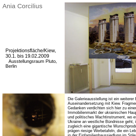
Ania Corcilius
Projektionsfläche/Kiew,
30.1. bis 19.02.2009
Ausstellungsraum Pluto,
Berlin
Die Galerieausstellung ist ein weiterer
Auseinandersetzung mit Kiew. Fragme
Gedanken verdichten sich hier zu eine
Immobilienmarkt der ukrainischen Hau
und politisches Machtinstrument, wo 
Ukraine an westliche Bündnisse geht, 
zugleich eine gigantische Wunschprodu
prägen riesige Werbetafeln, die ein L
in der Einfamilienhaussiedlung im Stil