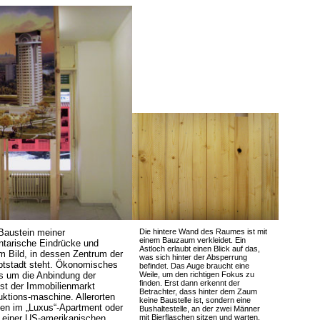
 Baustein meiner
Die hintere Wand des Raumes ist mit
einem Bauzaum verkleidet. Ein
ntarische Eindrücke und
Astloch erlaubt einen Blick auf das,
m Bild, in dessen Zentrum der
was sich hinter der Absperrung
ptstadt steht. Ökonomisches
befindet. Das Auge braucht eine
es um die Anbindung der
Weile, um den richtigen Fokus zu
finden. Erst dann erkennt der
ist der Immobilienmarkt
Betrachter, dass hinter dem Zaum
ktions-maschine. Allerorten
keine Baustelle ist, sondern eine
eben im „Luxus“-Apartment oder
Bushaltestelle, an der zwei Männer
e einer US-amerikanischen
mit Bierflaschen sitzen und warten.